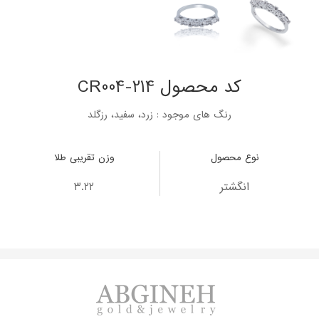
کد محصول CR004-214
رنگ های موجود : زرد، سفید، رزگلد
نوع محصول
وزن تقریبی طلا
انگشتر
3.22