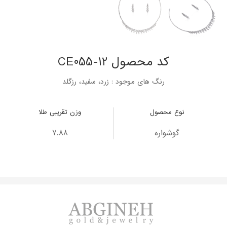
کد محصول CE055-12
رنگ های موجود : زرد، سفید، رزگلد
نوع محصول
وزن تقریبی طلا
گوشواره
7.88