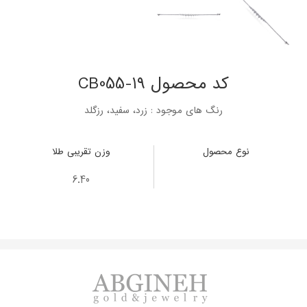
کد محصول CB055-19
رنگ های موجود : زرد، سفید، رزگلد
نوع محصول
وزن تقریبی طلا
6.40