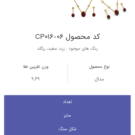
کد محصول CP016-06
رنگ های موجود : زرد، سفید، رزگلد
نوع محصول
وزن تقریبی طلا
مدال
9.49
تعداد
سایز
شکل سنگ