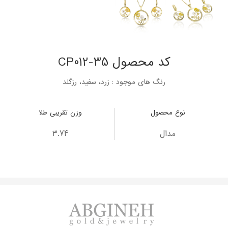
کد محصول CP012-35
رنگ های موجود : زرد، سفید، رزگلد
نوع محصول
وزن تقریبی طلا
مدال
3.74